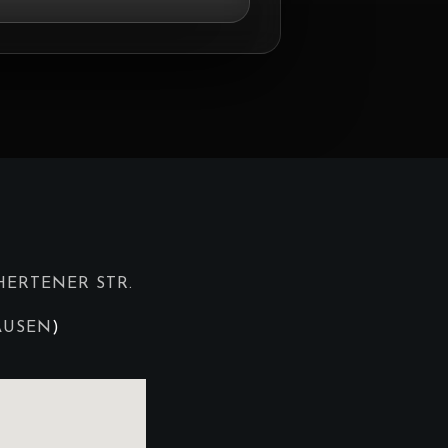
HERTENER STR.
AUSEN
)