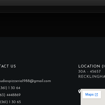
ACT US
LOCATION (
30A - 45657
RECKLINGH
udiospizzeria1988@gmail.com
61) 1 30 64
63) 4448869
361) 1 30 65