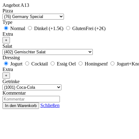
Angebot A13
Pizza
Type
Normal
Dinkel (+1.5€)
GlutenFrei (+2€)
Extra
Salat
Dressing
Jogurt
Cocktail
Essig Oel
Honingsenf
Jogurt+Kn
Extra
Getrinke
Kommentar
Schließen
In den Warenkorb